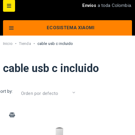
Envíos
a toda Colombia.
ECOSISTEMA XIAOMI
Inicio
•
Tienda
•
cable usb c incluido
cable usb c incluido
ort by:
ADD TO COMPARE