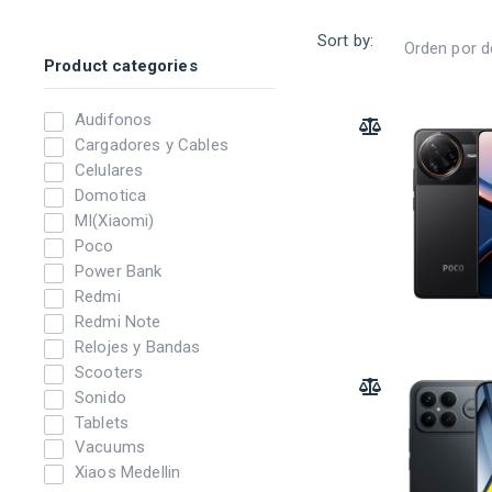
Sort by:
Product categories
Audifonos
ADD TO COMPARE
Cargadores y Cables
Celulares
Domotica
MI(Xiaomi)
Poco
Power Bank
Redmi
Redmi Note
Relojes y Bandas
Scooters
ADD TO COMPARE
Sonido
Tablets
Vacuums
Xiaos Medellin