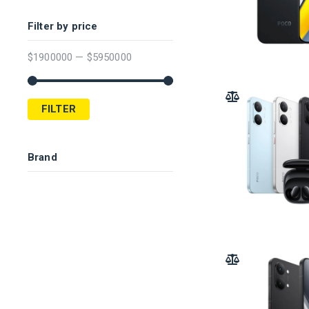
Filter by price
$
1900000
—
$
5950000
ADD TO COMPARE
FILTER
Brand
ADD TO COMPARE