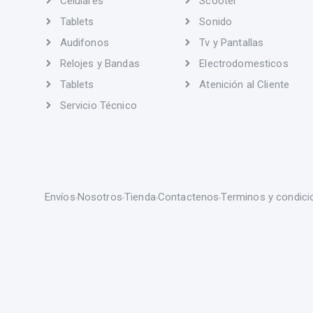
Celulares
Scooter
Tablets
Sonido
Audifonos
Tv y Pantallas
Relojes y Bandas
Electrodomesticos
Tablets
Atenición al Cliente
Servicio Técnico
Envíos
Nosotros
Tienda
Contactenos
Terminos y condici