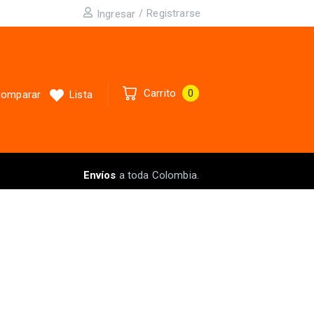
/
Registrarse
Ingresar
Carrito
0
omparar
Lista
Envíos
a toda Colombia.