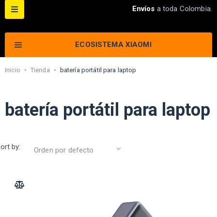
Envíos
a toda Colombia.
ECOSISTEMA XIAOMI
Inicio
•
Tienda
•
batería portátil para laptop
batería portátil para laptop
ort by:
ADD TO COMPARE