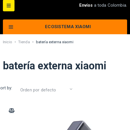
Envíos
a toda Colombia.
ECOSISTEMA XIAOMI
Inicio
•
Tienda
•
batería externa xiaomi
batería externa xiaomi
ort by:
ADD TO COMPARE