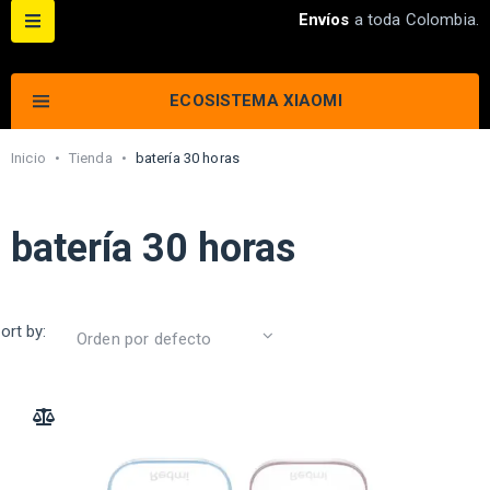
Envíos
a toda Colombia.
ECOSISTEMA XIAOMI
Inicio
•
Tienda
•
batería 30 horas
batería 30 horas
ort by:
ADD TO COMPARE