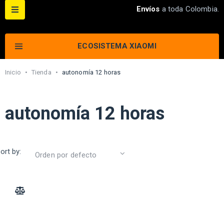
Envíos
a toda Colombia.
ECOSISTEMA XIAOMI
Inicio
•
Tienda
•
autonomía 12 horas
autonomía 12 horas
ort by:
ADD TO COMPARE