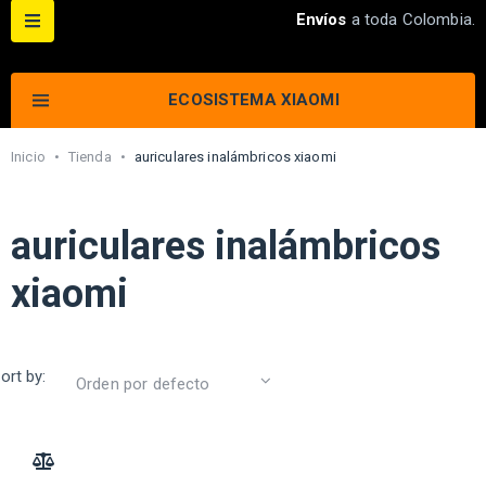
Envíos
a toda Colombia.
ECOSISTEMA XIAOMI
Inicio
•
Tienda
•
auriculares inalámbricos xiaomi
auriculares inalámbricos
xiaomi
ort by:
ADD TO COMPARE