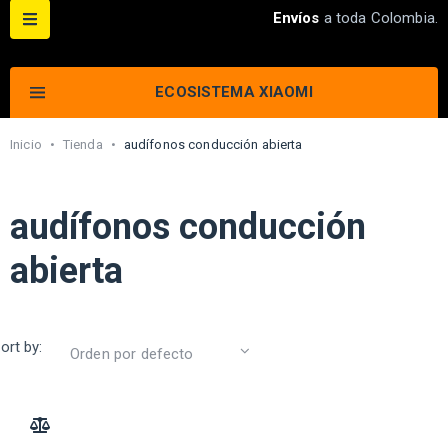
Envíos
a toda Colombia.
ECOSISTEMA XIAOMI
Inicio
•
Tienda
•
audífonos conducción abierta
audífonos conducción
abierta
ort by:
ADD TO COMPARE