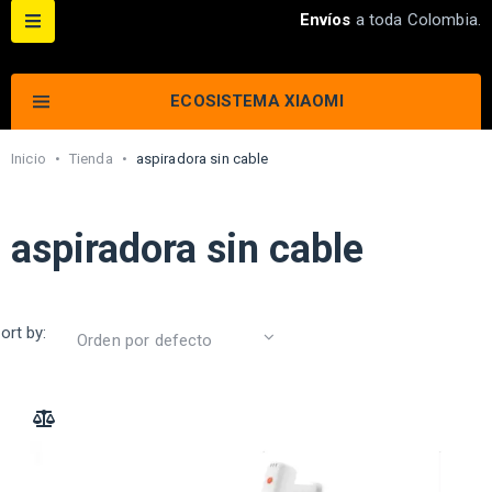
Envíos
a toda Colombia.
ECOSISTEMA XIAOMI
Inicio
•
Tienda
•
aspiradora sin cable
aspiradora sin cable
ort by:
ADD TO COMPARE