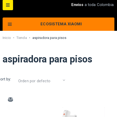
Envíos
a toda Colombia.
ECOSISTEMA XIAOMI
Inicio
•
Tienda
•
aspiradora para pisos
aspiradora para pisos
ort by:
ADD TO COMPARE