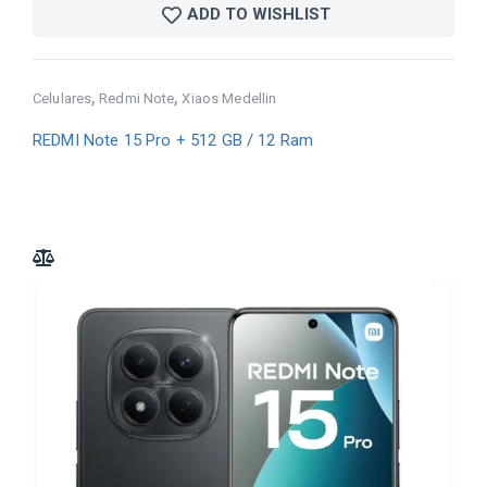
ADD TO WISHLIST
,
,
Celulares
Redmi Note
Xiaos Medellin
REDMI Note 15 Pro + 512 GB / 12 Ram
ADD TO COMPARE