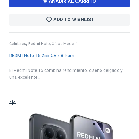
AÑADIR AL CARRITO
ADD TO WISHLIST
,
,
Celulares
Redmi Note
Xiaos Medellin
REDMI Note 15 256 GB / 8 Ram
El Redmi Note 15 combina rendimiento, diseño delgado y
una excelente...
ADD TO COMPARE