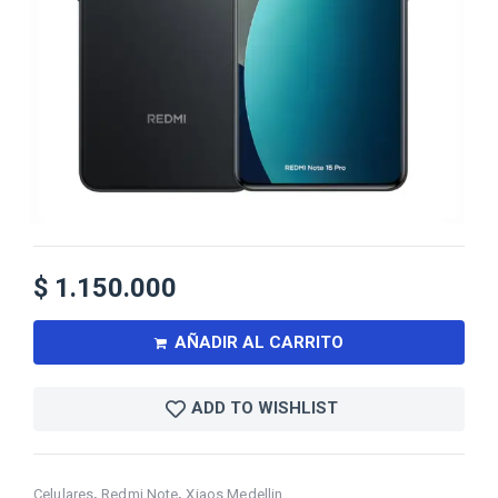
$
1.150.000
AÑADIR AL CARRITO
ADD TO WISHLIST
,
,
Celulares
Redmi Note
Xiaos Medellin