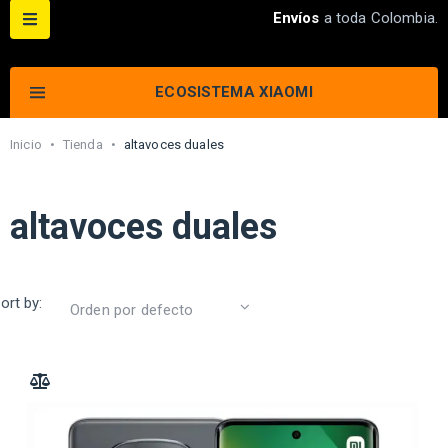
Envíos
a toda Colombia.
ECOSISTEMA XIAOMI
Inicio
•
Tienda
•
altavoces duales
altavoces duales
ort by:
ADD TO COMPARE