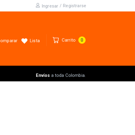
/
Registrarse
Ingresar
Carrito
0
omparar
Lista
Envíos
a toda Colombia.