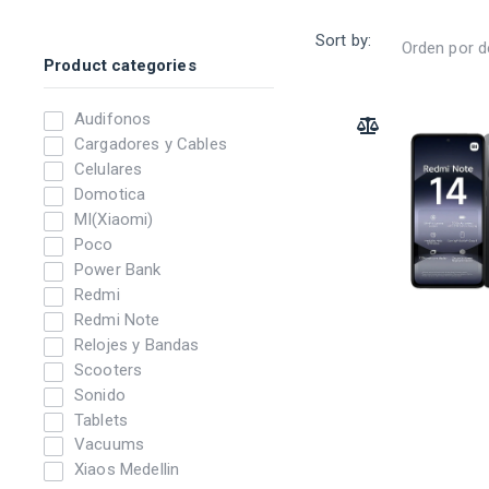
Sort by:
Product categories
Audifonos
ADD TO COMPARE
Cargadores y Cables
Celulares
Domotica
MI(Xiaomi)
Poco
Power Bank
Redmi
Redmi Note
Relojes y Bandas
Scooters
Sonido
Tablets
Vacuums
Xiaos Medellin