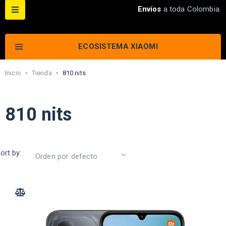
Envíos
a toda Colombia.
ECOSISTEMA XIAOMI
Inicio
•
Tienda
•
810 nits
810 nits
ort by:
ADD TO COMPARE