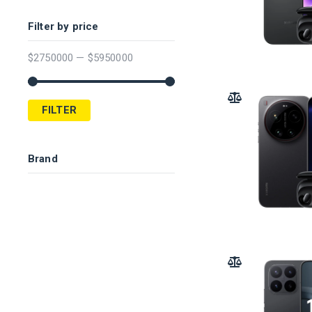
Filter by price
$
2750000
—
$
5950000
ADD TO COMPARE
FILTER
Brand
ADD TO COMPARE