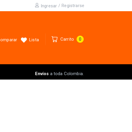
/
Registrarse
Ingresar
Carrito
0
omparar
Lista
Envíos
a toda Colombia.