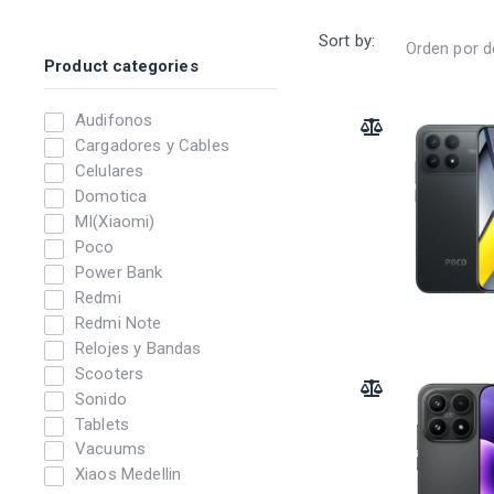
Sort by:
Product categories
Audifonos
ADD TO COMPARE
Cargadores y Cables
Celulares
Domotica
MI(Xiaomi)
Poco
Power Bank
Redmi
Redmi Note
Relojes y Bandas
Scooters
ADD TO COMPARE
Sonido
Tablets
Vacuums
Xiaos Medellin