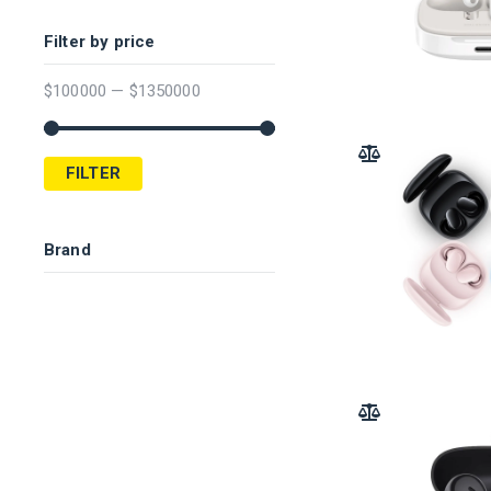
Filter by price
$
100000
—
$
1350000
ADD TO COMPARE
FILTER
Brand
ADD TO COMPARE