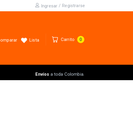
/
Registrarse
Ingresar
Carrito
0
omparar
Lista
Envíos
a toda Colombia.