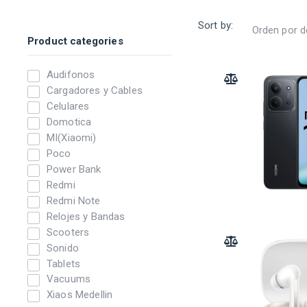
Sort by:
Product categories
Audifonos
ADD TO COMPARE
Cargadores y Cables
Celulares
Domotica
MI(Xiaomi)
Poco
Power Bank
Redmi
Redmi Note
Relojes y Bandas
Scooters
ADD TO COMPARE
Sonido
Tablets
Vacuums
Xiaos Medellin